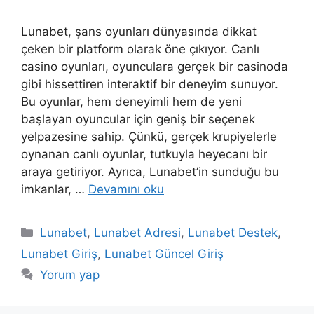
Lunabet, şans oyunları dünyasında dikkat
çeken bir platform olarak öne çıkıyor. Canlı
casino oyunları, oyunculara gerçek bir casinoda
gibi hissettiren interaktif bir deneyim sunuyor.
Bu oyunlar, hem deneyimli hem de yeni
başlayan oyuncular için geniş bir seçenek
yelpazesine sahip. Çünkü, gerçek krupiyelerle
oynanan canlı oyunlar, tutkuyla heyecanı bir
araya getiriyor. Ayrıca, Lunabet’in sunduğu bu
imkanlar, …
Devamını oku
Kategoriler
Lunabet
,
Lunabet Adresi
,
Lunabet Destek
,
Lunabet Giriş
,
Lunabet Güncel Giriş
Yorum yap