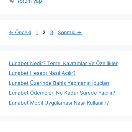
Yorum yap
Sayfa
Sayfa
Sayfa
←
Önceki
1
2
3
Sonraki
→
Lunabet Nedir? Temel Kavramlar Ve Özellikler
Lunabet Hesabı Nasıl Açılır?
Lunabet Üzerinde Bahis Yapmanın İpuçları
Lunabet Ödemeleri Ne Kadar Sürede Yapılır?
Lunabet Mobil Uygulaması Nasıl Kullanılır?