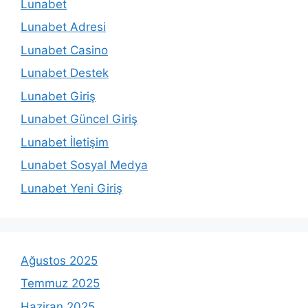
Lunabet
Lunabet Adresi
Lunabet Casino
Lunabet Destek
Lunabet Giriş
Lunabet Güncel Giriş
Lunabet İletişim
Lunabet Sosyal Medya
Lunabet Yeni Giriş
Ağustos 2025
Temmuz 2025
Haziran 2025