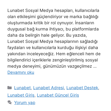
Lunabet Sosyal Medya hesapları, kullanıcılarla
olan etkileşimi güçlendiriyor ve marka bağlılığı
oluşturmada kritik bir rol oynuyor. İnsanların
duygusal bağ kurma ihtiyacı, bu platformlarda
daha da belirgin hale geliyor. Bu yazıda,
Lunabet Sosyal Medya hesaplarının sağladığı
faydaları ve kullanıcılarla kurduğu ilişkiyi daha
yakından inceleyeceğiz. Hem eğlenceli hem de
bilgilendirici içeriklerle zenginleştirilmiş sosyal
medya deneyimi, günümüzün vazgeçilmez …
Devamını oku
Kategoriler
Lunabet
,
Lunabet Adresi
,
Lunabet Destek
,
Lunabet Giriş
,
Lunabet Güncel Giriş
Yorum yap