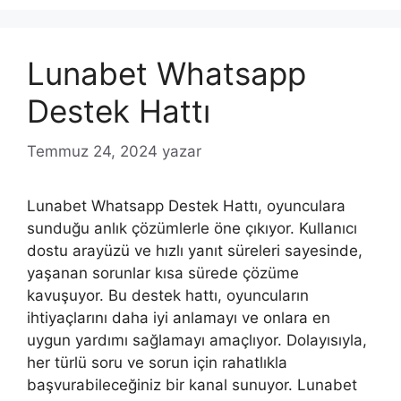
Lunabet Whatsapp
Destek Hattı
Temmuz 24, 2024
yazar
Lunabet Whatsapp Destek Hattı, oyunculara
sunduğu anlık çözümlerle öne çıkıyor. Kullanıcı
dostu arayüzü ve hızlı yanıt süreleri sayesinde,
yaşanan sorunlar kısa sürede çözüme
kavuşuyor. Bu destek hattı, oyuncuların
ihtiyaçlarını daha iyi anlamayı ve onlara en
uygun yardımı sağlamayı amaçlıyor. Dolayısıyla,
her türlü soru ve sorun için rahatlıkla
başvurabileceğiniz bir kanal sunuyor. Lunabet