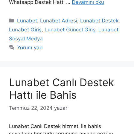
Whatsapp Destek Hattı …
Devamını oku
Kategoriler
Lunabet
,
Lunabet Adresi
,
Lunabet Destek
,
Lunabet Giriş
,
Lunabet Güncel Giriş
,
Lunabet
Sosyal Medya
Yorum yap
Lunabet Canlı Destek
Hattı ile Bahis
Temmuz 22, 2024
yazar
Lunabet Canlı Destek hizmeti ile bahis
severlerin her türlü sorununa anında çözüm