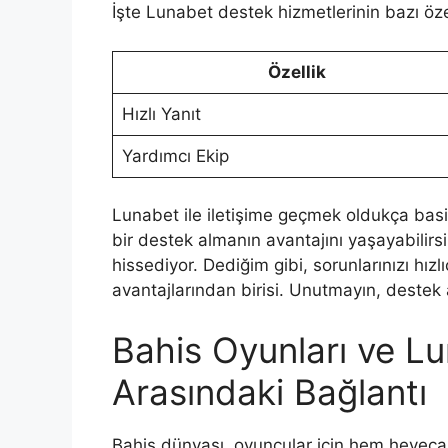
İşte Lunabet destek hizmetlerinin bazı özel
Özellik
Hızlı Yanıt
Yardımcı Ekip
Lunabet ile iletişime geçmek oldukça basit
bir destek almanın avantajını yaşayabilirsin
hissediyor. Dediğim gibi, sorunlarınızı h
avantajlarından birisi. Unutmayın, destek
Bahis Oyunları ve L
Arasındaki Bağlantı
Bahis dünyası, oyuncular için hem heyecan 