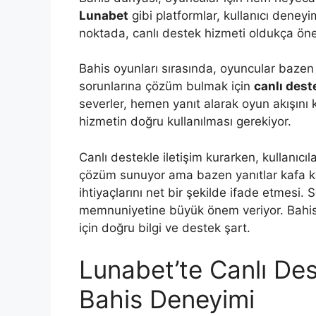
Lunabet
gibi platformlar, kullanıcı deneyim
noktada, canlı destek hizmeti oldukça önem
Bahis oyunları sırasında, oyuncular bazen b
sorunlarına çözüm bulmak için
canlı dest
severler, hemen yanıt alarak oyun akışını 
hizmetin doğru kullanılması gerekiyor.
Canlı destekle iletişim kurarken, kullanıcıla
çözüm sunuyor ama bazen yanıtlar kafa karı
ihtiyaçlarını net bir şekilde ifade etmesi. 
memnuniyetine büyük önem veriyor. Bah
için doğru bilgi ve destek şart.
Lunabet’te Canlı Des
Bahis Deneyimi