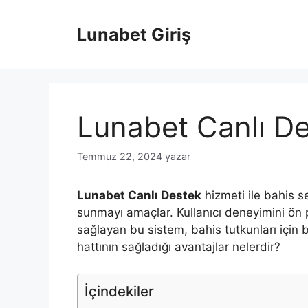
İçeriğe
atla
Lunabet Giriş
Lunabet Canlı Des
Temmuz 22, 2024
yazar
Lunabet Canlı Destek
hizmeti ile bahis s
sunmayı amaçlar. Kullanıcı deneyimini ön p
sağlayan bu sistem, bahis tutkunları için 
hattının sağladığı avantajlar nelerdir?
İçindekiler