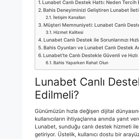
Lunabet Canlı Destek Hattı: Neden Tercih 
Bahis Deneyiminizi Geliştiren Lunabet İleti
İletişim Kanalları
Müşteri Memnuniyeti: Lunabet Canlı Deste
Hizmet Kalitesi
Lunabet Canlı Destek ile Sorunlarınızı Hız
Bahis Oyunları ve Lunabet Canlı Destek A
Lunabet’te Canlı Destekle Güvenli ve Hızl
Bahis Yaparken Rahat Olun
Lunabet Canlı Deste
Edilmeli?
Günümüzün hızla değişen dijital dünyasınd
kullanıcıların ihtiyaçlarına anında yanıt v
Lunabet, sunduğu canlı destek hizmeti ile
getiriyor. Üstelik, kullanıcı dostu bir aray