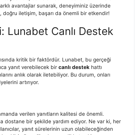
re farklı avantajlar sunarak, deneyiminiz üzerinde
doğru iletişim, başarı da önemli bir etkendir!
: Lunabet Canlı Destek
sında kritik bir faktördür. Lunabet, bu gerçeği
lıca yanıt verebilecek bir
canlı destek
hattı
larını anlık olarak iletebiliyor. Bu durum, onları
lerini artırıyor.
amanda verilen yanıtların kalitesi de önemli.
ına dostane bir şekilde yardım ediyor. Ne var ki, her
lanıcılar, yanıt sürelerinin uzun olabileceğinden