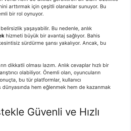
ini arttırmak için çeşitli olanaklar sunuyor. Bu
li bir rol oynuyor.
elirsizlik yaşayabilir. Bu nedenle, anlık
ek
hizmeti büyük bir avantaj sağlıyor. Bahis
kesintisiz sürdürme şansı yakalıyor. Ancak, bu
rın dikkatli olması lazım. Anlık cevaplar hızlı bir
ştırıcı olabiliyor. Önemli olan, oyuncuların
Sonuçta, bu tür platformlar, kullanıcı
is dünyasında hem eğlenmek hem de kazanmak
tekle Güvenli ve Hızlı