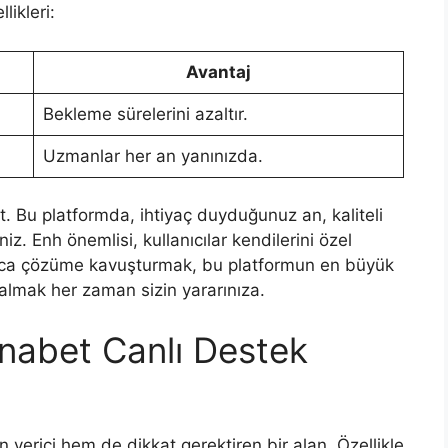
likleri:
Avantaj
Bekleme sürelerini azaltır.
Uzmanlar her an yanınızda.
. Bu platformda, ihtiyaç duyduğunuz an, kaliteli
iz. Enh önemlisi, kullanıcılar kendilerini özel
ızlıca çözüme kavuşturmak, bu platformun en büyük
 almak her zaman sizin yararınıza.
unabet Canlı Destek
verici hem de dikkat gerektiren bir alan. Özellikle