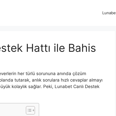
Lunabet
tek Hattı ile Bahis
everlerin her türlü sorununa anında çözüm
landa tutarak, anlık sorulara hızlı cevaplar almayı
büyük kolaylık sağlar. Peki, Lunabet Canlı Destek