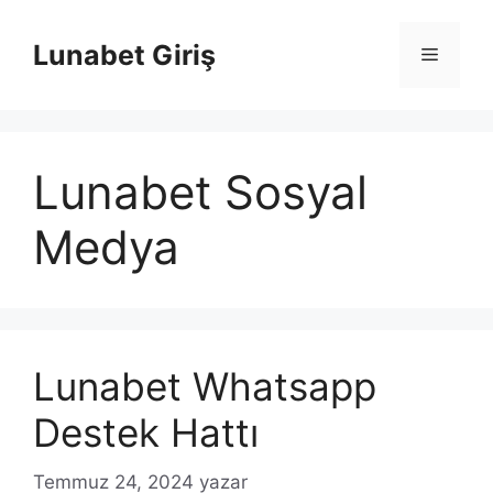
İçeriğe
atla
Lunabet Giriş
Menü
Lunabet Sosyal
Medya
Lunabet Whatsapp
Destek Hattı
Temmuz 24, 2024
yazar