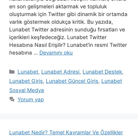
en son gelişmeleri aktarmak ve topluluk
oluşturmak için Twitter gibi dinamik bir ortamda
varlık göstermek oldukça kritik. Bu yazıda,
Lunabet Twitter adresinin sunduğu fırsatları ve
içerikleri keşfedeceğiz. Lunabet Twitter
Hesabına Nasıl Erişilir? Lunabet’in resmi Twitter
hesabına …
Devamını oku
Kategoriler
Lunabet
,
Lunabet Adresi
,
Lunabet Destek
,
Lunabet Giriş
,
Lunabet Güncel Giriş
,
Lunabet
Sosyal Medya
Yorum yap
Lunabet Nedir? Temel Kavramlar Ve Özellikler