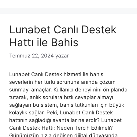
Lunabet Canlı Destek
Hattı ile Bahis
Temmuz 22, 2024
yazar
Lunabet Canlı Destek hizmeti ile bahis
severlerin her türlü sorununa anında çözüm
sunmayı amaçlar. Kullanıcı deneyimini ön planda
tutarak, anlık sorulara hızlı cevaplar almayı
sağlayan bu sistem, bahis tutkunları için büyük
kolaylık sağlar. Peki, Lunabet Canlı Destek
hattının sağladığı avantajlar nelerdir? Lunabet
Canlı Destek Hattı: Neden Tercih Edilmeli?
Günümüzün hızla değişen dijital dünyasında,