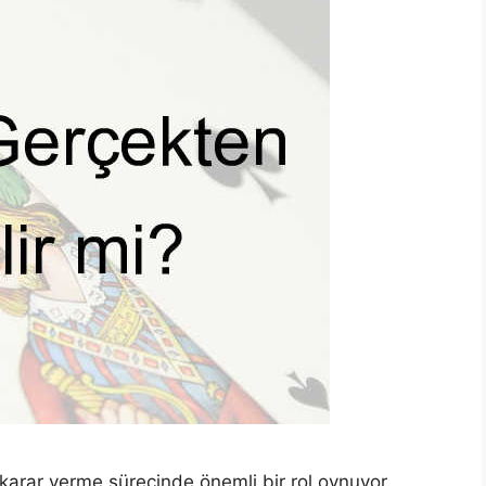
n karar verme sürecinde önemli bir rol oynuyor.