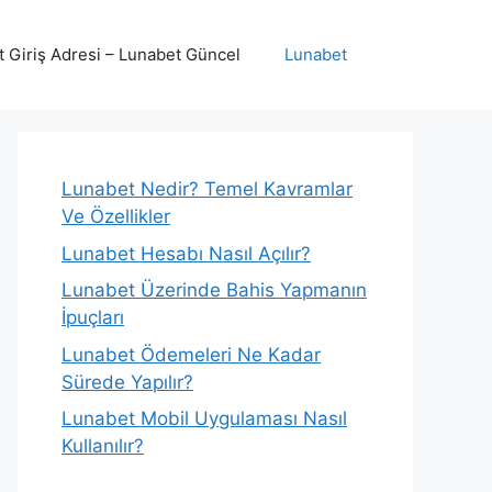
 Giriş Adresi – Lunabet Güncel
Lunabet
Lunabet Nedir? Temel Kavramlar
Ve Özellikler
Lunabet Hesabı Nasıl Açılır?
Lunabet Üzerinde Bahis Yapmanın
İpuçları
Lunabet Ödemeleri Ne Kadar
Sürede Yapılır?
Lunabet Mobil Uygulaması Nasıl
Kullanılır?