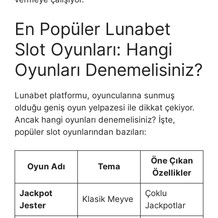
En Popüler Lunabet
Slot Oyunları: Hangi
Oyunları Denemelisiniz?
Lunabet platformu, oyuncularına sunmuş
olduğu geniş oyun yelpazesi ile dikkat çekiyor.
Ancak hangi oyunları denemelisiniz? İşte,
popüler slot oyunlarından bazıları:
Öne Çıkan
Oyun Adı
Tema
Özellikler
Jackpot
Çoklu
Klasik Meyve
Jester
Jackpotlar