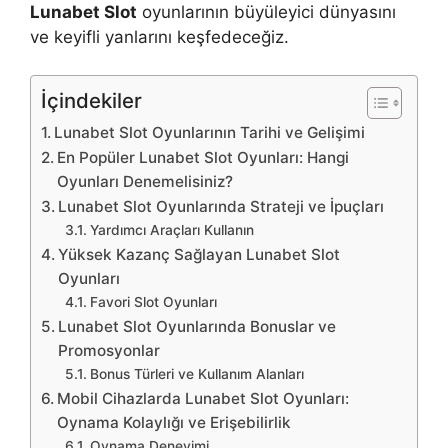
Lunabet Slot
oyunlarının büyüleyici dünyasını
ve keyifli yanlarını keşfedeceğiz.
İçindekiler
Lunabet Slot Oyunlarının Tarihi ve Gelişimi
En Popüler Lunabet Slot Oyunları: Hangi
Oyunları Denemelisiniz?
Lunabet Slot Oyunlarında Strateji ve İpuçları
Yardımcı Araçları Kullanın
Yüksek Kazanç Sağlayan Lunabet Slot
Oyunları
Favori Slot Oyunları
Lunabet Slot Oyunlarında Bonuslar ve
Promosyonlar
Bonus Türleri ve Kullanım Alanları
Mobil Cihazlarda Lunabet Slot Oyunları:
Oynama Kolaylığı ve Erişebilirlik
Oynama Deneyimi