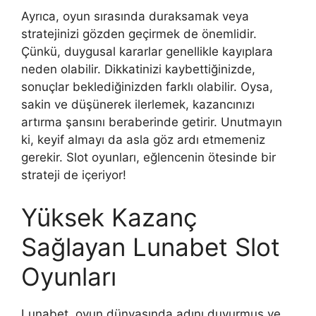
Ayrıca, oyun sırasında duraksamak veya
stratejinizi gözden geçirmek de önemlidir.
Çünkü, duygusal kararlar genellikle kayıplara
neden olabilir. Dikkatinizi kaybettiğinizde,
sonuçlar beklediğinizden farklı olabilir. Oysa,
sakin ve düşünerek ilerlemek, kazancınızı
artırma şansını beraberinde getirir. Unutmayın
ki, keyif almayı da asla göz ardı etmemeniz
gerekir. Slot oyunları, eğlencenin ötesinde bir
strateji de içeriyor!
Yüksek Kazanç
Sağlayan Lunabet Slot
Oyunları
Lunabet, oyun dünyasında adını duyurmuş ve