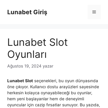
İçeriğe
atla
Lunabet Giriş
Menü
Lunabet Slot
Oyunları
Ağustos 19, 2024
yazar
Lunabet Slot
seçenekleri, bu oyun dünyasında
öne çıkıyor. Kullanıcı dostu arayüzleri sayesinde
herkesin kolayca oynayabileceği bu oyunlar,
hem yeni başlayanlar hem de deneyimli
oyuncular için cazip fırsatlar sunuyor. Bu yazıda,