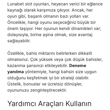
Lunabet slot oyunları, heyecan verici bir eğlence
kaynağı olarak karşımıza çıkıyor. Ancak, her
oyun gibi, başarılı olmanın bazı yolları var.
Öncelikle, hangi oyunu seçeceğiniz büyük bir
önem taşıyor. Her oyunun kendi dinamikleri var;
dolayısıyla, birine aşina olmak, size avantaj
sağlayabilir.
Özellikle, bahis miktarını belirlerken dikkatli
olmalısınız. Çok yüksek veya çok düşük bahisler,
kazanma şansınızı etkileyebilir.
Deneme
yanılma
yöntemiyle, hangi bahsin size uygun
olduğunu keşfetmek iyi bir strateji olabilir.
Üstelik, bonuslar ve ücretsiz dönüşler,
oyununuzu zenginleştirecektir.
Yardımcı Araçları Kullanın