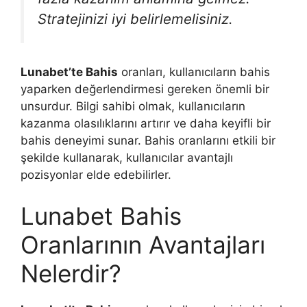
Stratejinizi iyi belirlemelisiniz.
Lunabet’te Bahis
oranları, kullanıcıların bahis
yaparken değerlendirmesi gereken önemli bir
unsurdur. Bilgi sahibi olmak, kullanıcıların
kazanma olasılıklarını artırır ve daha keyifli bir
bahis deneyimi sunar. Bahis oranlarını etkili bir
şekilde kullanarak, kullanıcılar avantajlı
pozisyonlar elde edebilirler.
Lunabet Bahis
Oranlarının Avantajları
Nelerdir?