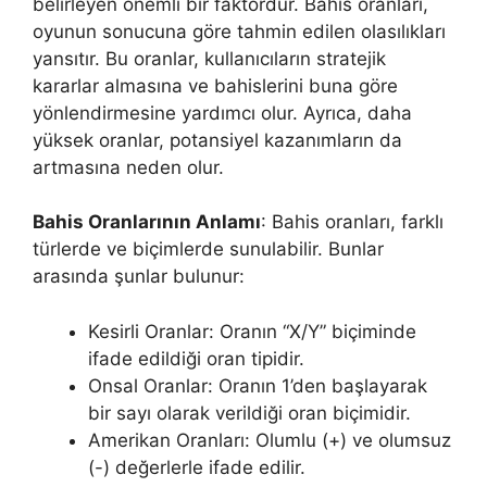
belirleyen önemli bir faktördür. Bahis oranları,
oyunun sonucuna göre tahmin edilen olasılıkları
yansıtır. Bu oranlar, kullanıcıların stratejik
kararlar almasına ve bahislerini buna göre
yönlendirmesine yardımcı olur. Ayrıca, daha
yüksek oranlar, potansiyel kazanımların da
artmasına neden olur.
Bahis Oranlarının Anlamı
: Bahis oranları, farklı
türlerde ve biçimlerde sunulabilir. Bunlar
arasında şunlar bulunur:
Kesirli Oranlar: Oranın “X/Y” biçiminde
ifade edildiği oran tipidir.
Onsal Oranlar: Oranın 1’den başlayarak
bir sayı olarak verildiği oran biçimidir.
Amerikan Oranları: Olumlu (+) ve olumsuz
(-) değerlerle ifade edilir.