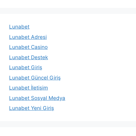
Lunabet
Lunabet Adresi
Lunabet Casino
Lunabet Destek
Lunabet Giriş
Lunabet Güncel Giriş
Lunabet İletişim
Lunabet Sosyal Medya
Lunabet Yeni Giriş