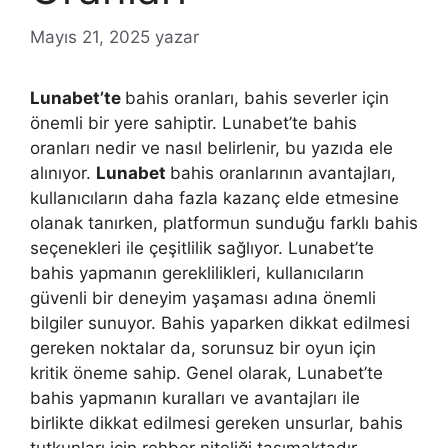
Mayıs 21, 2025
yazar
Lunabet’te
bahis oranları, bahis severler için
önemli bir yere sahiptir. Lunabet’te bahis
oranları nedir ve nasıl belirlenir, bu yazıda ele
alınıyor.
Lunabet
bahis oranlarının avantajları,
kullanıcıların daha fazla kazanç elde etmesine
olanak tanırken, platformun sunduğu farklı bahis
seçenekleri ile çeşitlilik sağlıyor. Lunabet’te
bahis yapmanın gereklilikleri, kullanıcıların
güvenli bir deneyim yaşaması adına önemli
bilgiler sunuyor. Bahis yaparken dikkat edilmesi
gereken noktalar da, sorunsuz bir oyun için
kritik öneme sahip. Genel olarak, Lunabet’te
bahis yapmanın kuralları ve avantajları ile
birlikte dikkat edilmesi gereken unsurlar, bahis