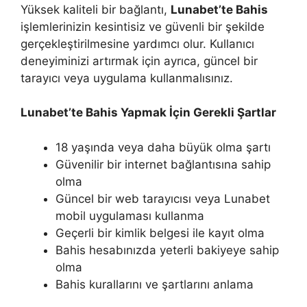
Yüksek kaliteli bir bağlantı,
Lunabet’te Bahis
işlemlerinizin kesintisiz ve güvenli bir şekilde
gerçekleştirilmesine yardımcı olur. Kullanıcı
deneyiminizi artırmak için ayrıca, güncel bir
tarayıcı veya uygulama kullanmalısınız.
Lunabet’te Bahis Yapmak İçin Gerekli Şartlar
18 yaşında veya daha büyük olma şartı
Güvenilir bir internet bağlantısına sahip
olma
Güncel bir web tarayıcısı veya Lunabet
mobil uygulaması kullanma
Geçerli bir kimlik belgesi ile kayıt olma
Bahis hesabınızda yeterli bakiyeye sahip
olma
Bahis kurallarını ve şartlarını anlama