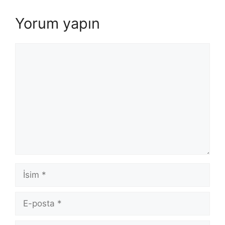
Yorum yapın
Yorum
İsim
E-
posta