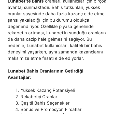
Lunabet’te Bahis
oranları, kullanıcılar için birçok
avantaj sunmaktadır. Bahis tutkunları, yüksek
oranlar sayesinde daha fazla kazanç elde etme
şansı yakaladığı için bu durumu oldukça
değerlendiriyor. Özellikle piyasa genelinde
rekabetin artması, Lunabet’in sunduğu oranların
da daha cazip hale gelmesini sağlıyor. Bu
nedenle, Lunabet kullanıcıları, kaliteli bir bahis
deneyimi yaşarken, aynı zamanda kazançlarını
maksimize etme fırsatı elde ediyorlar.
Lunabet Bahis Oranlarının Getirdiği
Avantajlar
:
Yüksek Kazanç Potansiyeli
Rekabetçi Oranlar
Çeşitli Bahis Seçenekleri
Bonus ve Promosyon Fırsatları