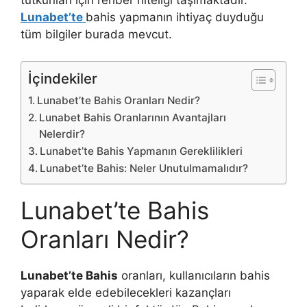
tutkunları için rehber niteliği taşımaktadır.
Lunabet’te
bahis yapmanın ihtiyaç duyduğu
tüm bilgiler burada mevcut.
İçindekiler
Lunabet’te Bahis Oranları Nedir?
Lunabet Bahis Oranlarının Avantajları
Nelerdir?
Lunabet’te Bahis Yapmanın Gereklilikleri
Lunabet’te Bahis: Neler Unutulmamalıdır?
Lunabet’te Bahis
Oranları Nedir?
Lunabet’te Bahis
oranları, kullanıcıların bahis
yaparak elde edebilecekleri kazançları