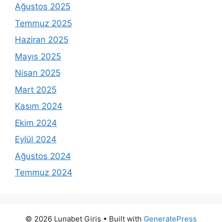
Ağustos 2025
Temmuz 2025
Haziran 2025
Mayıs 2025
Nisan 2025
Mart 2025
Kasım 2024
Ekim 2024
Eylül 2024
Ağustos 2024
Temmuz 2024
© 2026 Lunabet Giriş
• Built with
GeneratePress