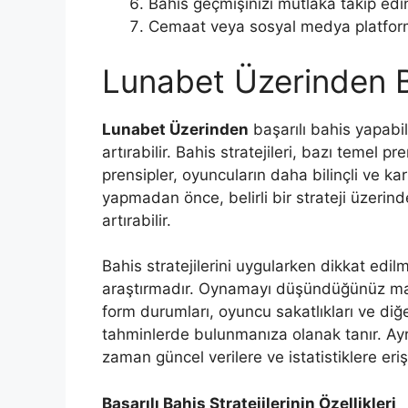
Bahis geçmişinizi mutlaka takip edi
Cemaat veya sosyal medya platforml
Lunabet Üzerinden Baş
Lunabet Üzerinden
başarılı bahis yapabilm
artırabilir. Bahis stratejileri, bazı temel
prensipler, oyuncuların daha bilinçli ve ka
yapmadan önce, belirli bir strateji üzeri
artırabilir.
Bahis stratejilerini uygularken dikkat edi
araştırmadır. Oynamayı düşündüğünüz maçl
form durumları, oyuncu sakatlıkları ve diğ
tahminlerde bulunmanıza olanak tanır. Ayr
zaman güncel verilere ve istatistiklere eri
Başarılı Bahis Stratejilerinin Özellikleri