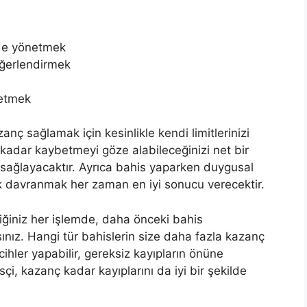
lde yönetmek
eğerlendirmek
 etmek
anç sağlamak için kesinlikle kendi limitlerinizi
kadar kaybetmeyi göze alabileceğinizi net bir
 sağlayacaktır. Ayrıca bahis yaparken duygusal
jik davranmak her zaman en iyi sonucu verecektir.
iğiniz her işlemde, daha önceki bahis
nız. Hangi tür bahislerin size daha fazla kazanç
cihler yapabilir, gereksiz kayıpların önüne
sçi, kazanç kadar kayıplarını da iyi bir şekilde