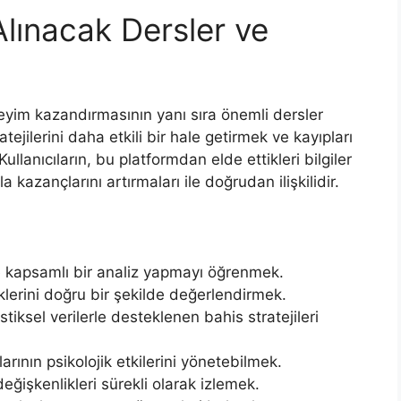
lınacak Dersler ve
eyim kazandırmasının yanı sıra önemli dersler
tejilerini daha etkili bir hale getirmek ve kayıpları
ullanıcıların, bu platformdan elde ettikleri bilgiler
azançlarını artırmaları ile doğrudan ilişkilidir.
e kapsamlı bir analiz yapmayı öğrenmek.
sklerini doğru bir şekilde değerlendirmek.
tistiksel verilerle desteklenen bahis stratejileri
arının psikolojik etkilerini yönetebilmek.
eğişkenlikleri sürekli olarak izlemek.