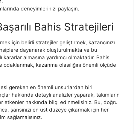
n.
arında deneyimlerinizi paylaşın.
arılı Bahis Stratejileri
ek için belirli stratejiler geliştirmek, kazancınızı
 prensiplere dayanarak oluşturulmakta ve bu
rlı kararlar almasına yardımcı olmaktadır. Bahis
nde odaklanmak, kazanma olasılığını önemli ölçüde
lmesi gereken en önemli unsurlardan biri
ar hakkında detaylı analizler yaparak, takımların
er etkenler hakkında bilgi edinmelisiniz. Bu, doğru
ıca, şansınızı en üst düzeye çıkarmak için her
şim sağlamalısınız.