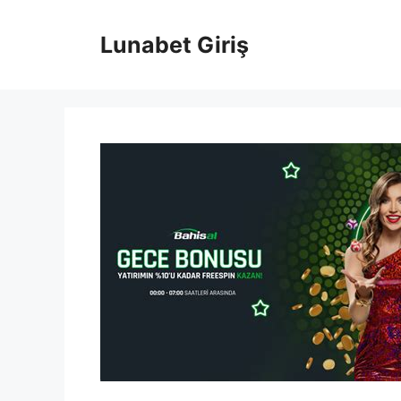
İçeriğe
atla
Lunabet Giriş