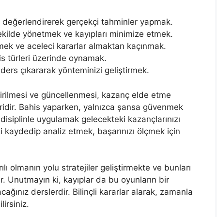
kleri değerlendirerek gerçekçi tahminler yapmak.
 şekilde yönetmek ve kayıpları minimize etmek.
etmek ve aceleci kararlar almaktan kaçınmak.
is türleri üzerinde oynamak.
rs çıkararak yönteminizi geliştirmek.
çirilmesi ve güncellenmesi, kazanç elde etme
biridir. Bahis yaparken, yalnızca şansa güvenmek
i disiplinle uygulamak gelecekteki kazançlarınızı
izi kaydedip analiz etmek, başarınızı ölçmek için
ı olmanın yolu stratejiler geliştirmekte ve bunları
r. Unutmayın ki, kayıplar da bu oyunların bir
cağınız derslerdir. Bilinçli kararlar alarak, zamanla
irsiniz.