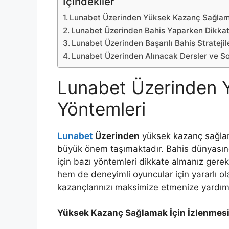
İçindekiler
Lunabet Üzerinden Yüksek Kazanç Sağlam
Lunabet Üzerinden Bahis Yaparken Dikkat
Lunabet Üzerinden Başarılı Bahis Stratejil
Lunabet Üzerinden Alınacak Dersler ve S
Lunabet Üzerinden 
Yöntemleri
Lunabet
Üzerinden
yüksek kazanç sağlama
büyük önem taşımaktadır. Bahis dünyasında
için bazı yöntemleri dikkate almanız gere
hem de deneyimli oyuncular için yararlı ola
kazançlarınızı maksimize etmenize yardımc
Yüksek Kazanç Sağlamak İçin İzlenmes