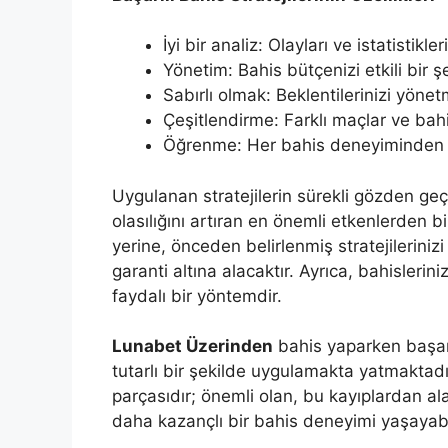
İyi bir analiz: Olayları ve istatisti
Yönetim: Bahis bütçenizi etkili bir
Sabırlı olmak: Beklentilerinizi yön
Çeşitlendirme: Farklı maçlar ve bah
Öğrenme: Her bahis deneyiminden de
Uygulanan stratejilerin sürekli gözden ge
olasılığını artıran en önemli etkenlerden 
yerine, önceden belirlenmiş stratejileriniz
garanti altına alacaktır. Ayrıca, bahislerin
faydalı bir yöntemdir.
Lunabet Üzerinden
bahis yaparken başarıl
tutarlı bir şekilde uygulamakta yatmaktadı
parçasıdır; önemli olan, bu kayıplardan ala
daha kazançlı bir bahis deneyimi yaşayabil