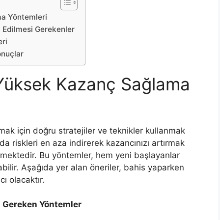
a Yöntemleri
 Edilmesi Gerekenler
eri
onuçlar
Yüksek Kazanç Sağlama
k için doğru stratejiler ve teknikler kullanmak
 riskleri en aza indirerek kazancınızı artırmak
kmektedir. Bu yöntemler, hem yeni başlayanlar
bilir. Aşağıda yer alan öneriler, bahis yaparken
ı olacaktır.
i Gereken Yöntemler