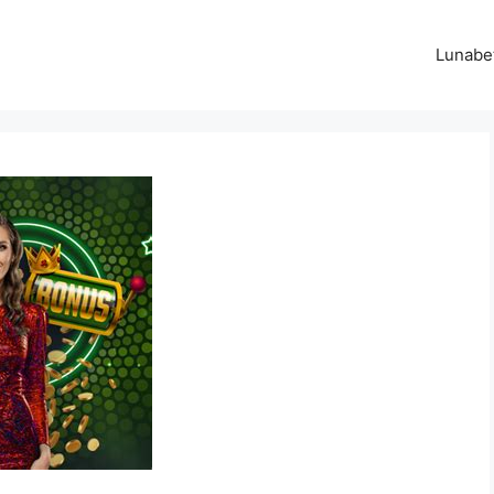
Lunabet