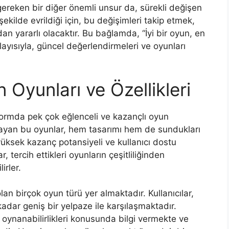
ereken bir diğer önemli unsur da, sürekli değişen
 şekilde evrildiği için, bu değişimleri takip etmek,
an yararlı olacaktır. Bu bağlamda, “İyi bir oyun, en
olayısıyla, güncel değerlendirmeleri ve oyunları
 Oyunları ve Özellikleri
formda pek çok eğlenceli ve kazançlı oyun
playan bu oyunlar, hem tasarımı hem de sundukları
 yüksek kazanç potansiyeli ve kullanıcı dostu
r, tercih ettikleri oyunların çeşitliliğinden
irler.
n birçok oyun türü yer almaktadır. Kullanıcılar,
kadar geniş bir yelpaze ile karşılaşmaktadır.
 oynanabilirlikleri konusunda bilgi vermekte ve