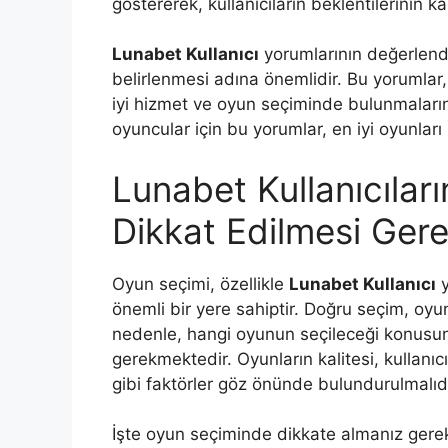
göstererek, kullanıcıların beklentilerinin k
Lunabet Kullanıcı
yorumlarının değerlendir
belirlenmesi adına önemlidir. Bu yorumlar,
iyi hizmet ve oyun seçiminde bulunmalar
oyuncular için bu yorumlar, en iyi oyunlar
Lunabet Kullanıcılar
Dikkat Edilmesi Ger
Oyun seçimi, özellikle
Lunabet Kullanıcı
y
önemli bir yere sahiptir. Doğru seçim, oyu
nedenle, hangi oyunun seçileceği konusund
gerekmektedir. Oyunların kalitesi, kullanıcı
gibi faktörler göz önünde bulundurulmalıdı
İşte oyun seçiminde dikkate almanız gere