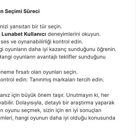
n Seçimi Süreci
nizi yansıtan bir tür seçin.
r
Lunabet Kullanıcı
deneyimlerini okuyun.
 ses ve oynanabilirliği kontrol edin.
ngi oyunların daha iyi kazanç sunduğunu öğrenin.
angi oyunların avantajlı teklifler sunduğunu
eme fırsatı olan oyunları seçin.
 kontrol edin: Tanınmış markaları tercih edin.
nız için büyük önem taşır. Unutmayın ki, her
ilir. Dolayısıyla, detaylı bir araştırma yaparak
n oyunu seçmek, sizin için en iyi sonuçları
yimleri, hangi oyunun daha iyi olduğu konusunda