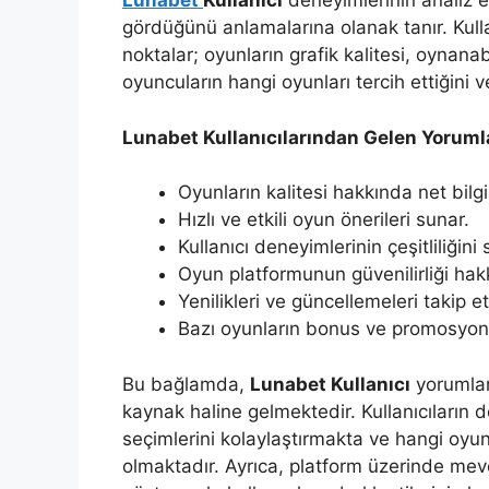
Lunabet
Kullanıcı
deneyimlerinin analiz e
gördüğünü anlamalarına olanak tanır. Kull
noktalar; oyunların grafik kalitesi, oynanab
oyuncuların hangi oyunları tercih ettiğini 
Lunabet Kullanıcılarından Gelen Yorumla
Oyunların kalitesi hakkında net bilgi
Hızlı ve etkili oyun önerileri sunar.
Kullanıcı deneyimlerinin çeşitliliğini 
Oyun platformunun güvenilirliği hak
Yenilikleri ve güncellemeleri takip e
Bazı oyunların bonus ve promosyon fı
Bu bağlamda,
Lunabet Kullanıcı
yorumlar
kaynak haline gelmektedir. Kullanıcıların 
seçimlerini kolaylaştırmakta ve hangi oyun
olmaktadır. Ayrıca, platform üzerinde mev