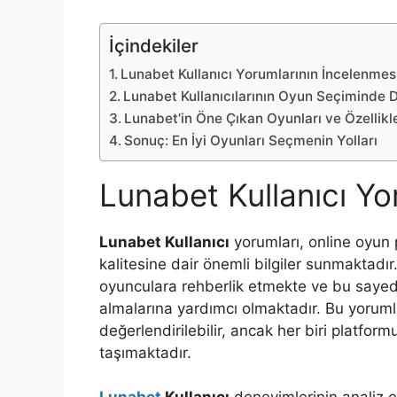
İçindekiler
Lunabet Kullanıcı Yorumlarının İncelenmes
Lunabet Kullanıcılarının Oyun Seçiminde 
Lunabet’in Öne Çıkan Oyunları ve Özellikle
Sonuç: En İyi Oyunları Seçmenin Yolları
Lunabet Kullanıcı Yo
Lunabet Kullanıcı
yorumları, online oyun
kalitesine dair önemli bilgiler sunmaktadır
oyunculara rehberlik etmekte ve bu sayede
almalarına yardımcı olmaktadır. Bu yorum
değerlendirilebilir, ancak her biri platfor
taşımaktadır.